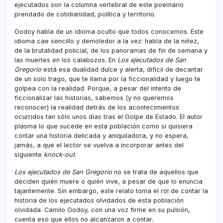
ejecutados son la columna vertebral de este poemario
prendado de cotidianidad, política y territorio.
Godoy habla de un idioma oculto que todos conocemos. Este
idioma cae sencillo y demoledor a la vez: habla de la niñez,
de la brutalidad policial, de los panoramas de fin de semana y
las muertes en los calabozos. En
Los ejecutados de San
Gregorio
está esa dualidad dulce y alerta, difícil de decantar
de un solo trago, que te llama por la ficcionalidad y luego te
golpea con la realidad. Porque, a pesar del intento de
ficcionalizar las historias, sabemos (y no queremos
reconocer) la realidad detrás de los acontecimientos
ocurridos tan sólo unos días tras el Golpe de Estado. El autor
plasma lo que sucede en esta población como si quisiera
contar una historia delicada y aniquiladora, y no espera,
jamás, a que el lector se vuelva a incorporar antes del
siguiente
knock-out
.
Los ejecutados de San Gregorio
no se trata de aquellos que
deciden quién muere o quién vive, a pesar de que lo enuncia
tajantemente. Sin embargo, este relato toma el rol de contar la
historia de los ejecutados olvidados de esta población
olvidada. Camilo Godoy, con una voz firme en su pulsión,
cuenta eso que ellos no alcanzaron a contar.