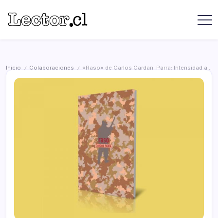
Saltar
contenido
Revista
Lector
Lector
-
Libros
Chilenos
Libros
Literatura
de
Chilena
Inicio
Colaboraciones
«Raso» de Carlos Cardani Parra: Intensidad a flor de piel
/
/
editoriales
independientes
chilenas