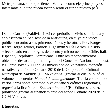
Metropolitana, si no que tiene a Valdivia como eje principal y es
interesante que uno pueda tocar o sentir el sur de nuestro país.
Daniel Carrillo (Valdivia, 1981) es periodista. Vivió su infancia y
adolescencia en San José de la Mariquina, en cuya biblioteca
pública encontró a sus primeros héroes y heroínas: Poe, Borges,
Kafka, Jorge Teillier, Patricia Highsmith y Pía Barros. Ha sido
seleccionado en antologías de cuento y microcuento en Chile, Italia,
España y República Dominicana. Entre los reconocimientos
obtenidos destaca el primer lugar en el Concurso Nacional de Poesía
y Cuento Joven 2009 de la Universidad de Valparaíso, mención
narrativa, y el fondo Conarte 2010 de la Corporación Cultural
Municipal de Valdivia (CCM-Valdivia), gracias al cual publicó el
volumen de cuentos
Manual de ambigüedades
. Tras la coautoría de
varios libros sobre patrimonio valdiviano y crónicas regionales,
regresó a la ficción con
Esto termina mal
(Ril Editores, 2020),
publicado gracias al financiamiento del fondo Conarte 2020 de la
CCM-Valdivia.
Etiquetas: