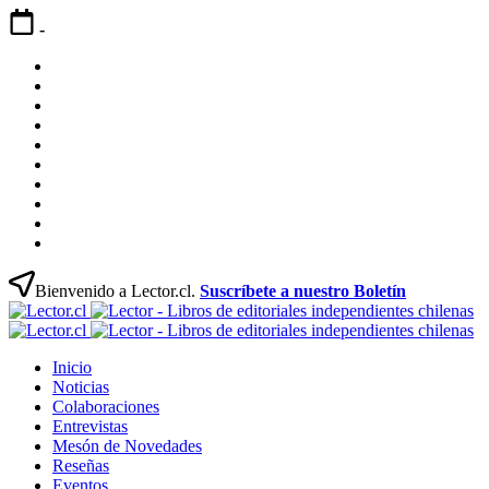
Saltar
-
contenido
Inicio
Noticias
Colaboraciones
Entrevistas
Mesón
de
Reseñas
Novedades
Eventos
Directorio
Profesional
Contacto
Párrafo
Marcado
Bienvenido a Lector.cl.
Suscríbete a nuestro Boletín
Le
Revista
-
Le
Lector
Revista
Li
-
Inicio
Libros
Lector
de
Li
Noticias
Chilenos
Libros
ed
de
Colaboraciones
Literatura
Chilenos
in
ed
Entrevistas
Chilena
Literatura
ch
in
Mesón de Novedades
Chilena
ch
Reseñas
Eventos