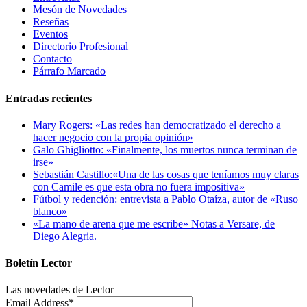
Mesón de Novedades
Reseñas
Eventos
Directorio Profesional
Contacto
Párrafo Marcado
Entradas recientes
Mary Rogers: «Las redes han democratizado el derecho a
hacer negocio con la propia opinión»
Galo Ghigliotto: «Finalmente, los muertos nunca terminan de
irse»
Sebastián Castillo:«Una de las cosas que teníamos muy claras
con Camile es que esta obra no fuera impositiva»
Fútbol y redención: entrevista a Pablo Otaíza, autor de «Ruso
blanco»
«La mano de arena que me escribe» Notas a Versare, de
Diego Alegria.
Boletín Lector
Las novedades de Lector
Email Address
*