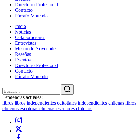
Directorio Profesional
Contacto
Párrafo Marcado
Inicio
Noticias
Colaboraciones
Entrevistas
Mesón de Novedades
Reseñas
Eventos
Directorio Profesional
Contacto
Párrafo Marcado
Cerrar
Buscar
Buscar
Tendencias actuales:
libros
libros independientes
editotiales independientes chilenas
libros
chilenos
escritoras chilenas
escritores chilenos
Instagram
X
Facebook