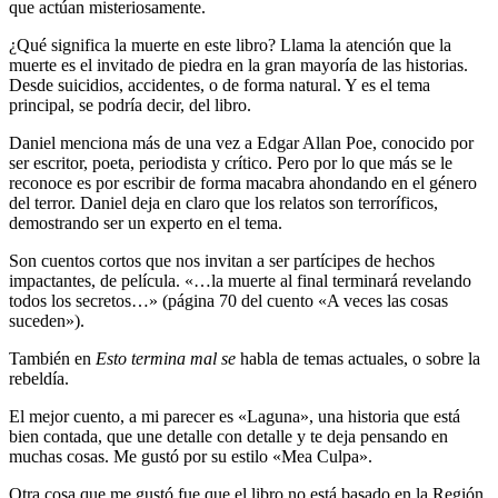
que actúan misteriosamente.
¿Qué significa la muerte en este libro? Llama la atención que la
muerte es el invitado de piedra en la gran mayoría de las historias.
Desde suicidios, accidentes, o de forma natural. Y es el tema
principal, se podría decir, del libro.
Daniel menciona más de una vez a Edgar Allan Poe, conocido por
ser escritor, poeta, periodista y crítico. Pero por lo que más se le
reconoce es por escribir de forma macabra ahondando en el género
del terror. Daniel deja en claro que los relatos son terroríficos,
demostrando ser un experto en el tema.
Son cuentos cortos que nos invitan a ser partícipes de hechos
impactantes, de película. «…la muerte al final terminará revelando
todos los secretos…» (página 70 del cuento «A veces las cosas
suceden»).
También en
Esto termina mal se
habla de temas actuales, o sobre la
rebeldía.
El mejor cuento, a mi parecer es «Laguna», una historia que está
bien contada, que une detalle con detalle y te deja pensando en
muchas cosas. Me gustó por su estilo «Mea Culpa».
Otra cosa que me gustó fue que el libro no está basado en la Región