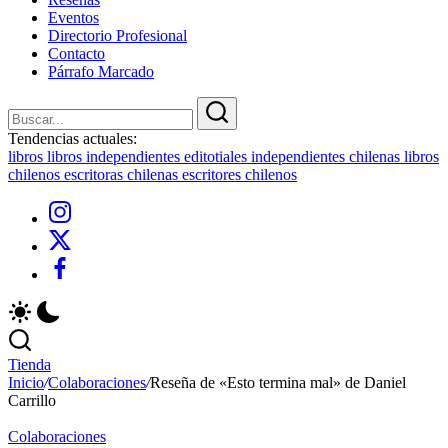
Eventos
Directorio Profesional
Contacto
Párrafo Marcado
Cerrar
Buscar
Buscar
Tendencias actuales:
libros
libros independientes
editotiales independientes chilenas
libros
chilenos
escritoras chilenas
escritores chilenos
Instagram
X
Facebook
Tienda
Inicio
/
Colaboraciones
/
Reseña de «Esto termina mal» de Daniel
Carrillo
Colaboraciones