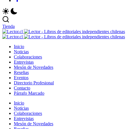
Tienda
Le
Revista
-
Le
Lector
Revista
Li
-
Inicio
Libros
Lector
de
Li
Noticias
Chilenos
Libros
ed
de
Colaboraciones
Literatura
Chilenos
in
ed
Entrevistas
Chilena
Literatura
ch
in
Mesón de Novedades
Chilena
ch
Reseñas
Eventos
Directorio Profesional
Contacto
Párrafo Marcado
Inicio
Noticias
Colaboraciones
Entrevistas
Mesón de Novedades
Reseñas