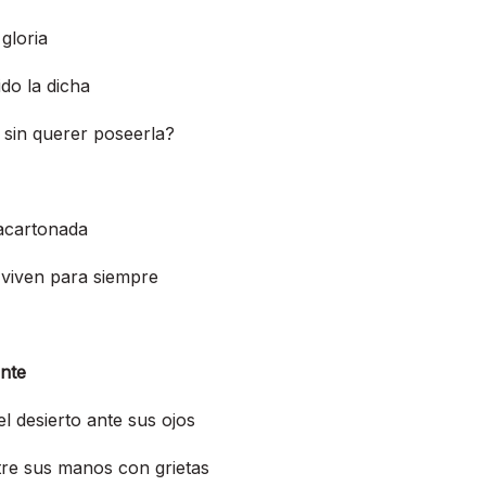
 gloria
do la dicha
a sin querer poseerla?
 acartonada
 viven para siempre
ante
el desierto ante sus ojos
tre sus manos con grietas