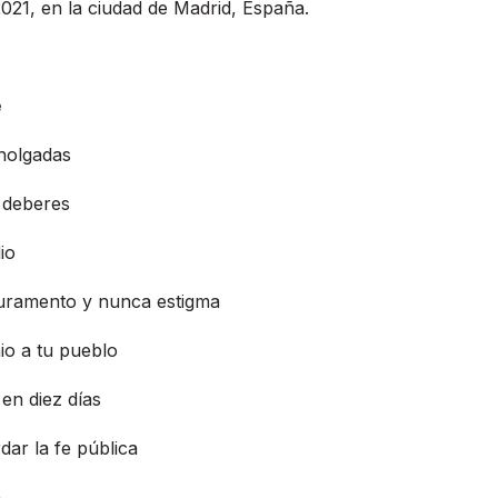
021, en la ciudad de Madrid, España.
e
 holgadas
s deberes
io
juramento y nunca estigma
io a tu pueblo
en diez días
ar la fe pública
m