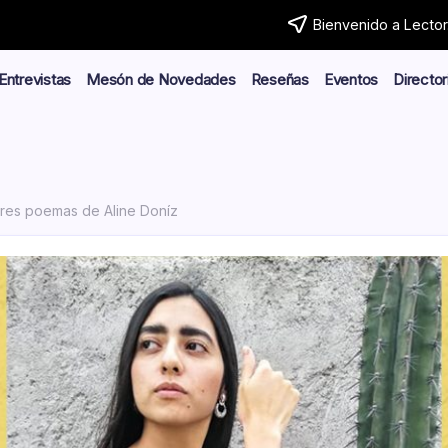
Bienvenido a Lector.
Entrevistas
Mesón de Novedades
Reseñas
Eventos
Director
res poemas de Aline Doníz