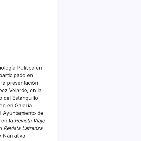
ología Política en
participado en
n la presentación
ez Velarde; en la
 del Estanquillo
non en Galería
el Ayuntamiento de
 en la
Revista Viaje
en
Revista Latrenza
y Narrativa