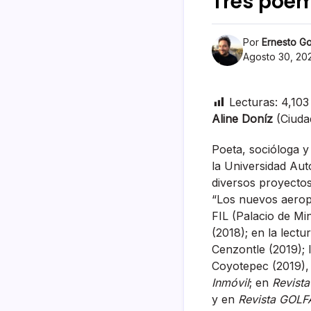
Tres poem
Por
Ernesto Go
Agosto 30, 20
Lecturas:
4,103
Aline Doníz
(Ciuda
Poeta, socióloga y 
la Universidad Au
diversos proyectos
“Los nuevos aerop
FIL (Palacio de Mi
(2018); en la lect
Cenzontle (2019); 
Coyotepec (2019), 
Inmóvil
; en
Revista
y en
Revista GOLF