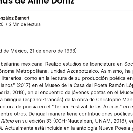
as de Aline Doníz
nzález Barnert
20
2 Min de lectura
d de México, 21 de enero de 1993)
bailarina mexicana. Realizó estudios de licenciatura en Soci
tónoma Metropolitana, unidad Azcapotzalco. Asimismo, ha 
 literarios, como en la lectura de su producción poética e
lanos” (2017) en el Museo de la Casa del Poeta Ramón Lóp
nería, 2018); en el encuentro de jóvenes poetas en el Museo
ura bilingüe (español-francés) de la obra de Christophe Ma
lectura de poesía en el “Tercer Festival de las Ánimas” en 
entre otros. De igual manera tiene contribuciones poéticas
 Ritmo
en su edición 33 (CCH-Naucalpan, UNAM, 2018), 
A.
Actualmente está incluida en la antología Nueva Poesía 